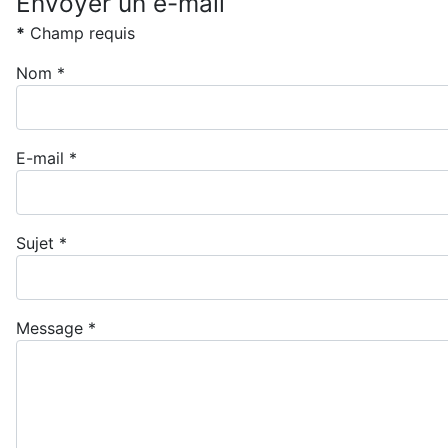
Envoyer un e-mail
*
Champ requis
Nom
*
E-mail
*
Sujet
*
Message
*